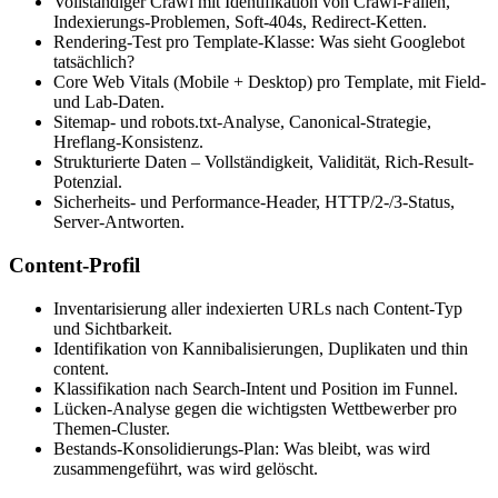
Vollständiger Crawl mit Identifikation von Crawl-Fallen,
Indexierungs-Problemen, Soft-404s, Redirect-Ketten.
Rendering-Test pro Template-Klasse: Was sieht Googlebot
tatsächlich?
Core Web Vitals (Mobile + Desktop) pro Template, mit Field-
und Lab-Daten.
Sitemap- und robots.txt-Analyse, Canonical-Strategie,
Hreflang-Konsistenz.
Strukturierte Daten – Vollständigkeit, Validität, Rich-Result-
Potenzial.
Sicherheits- und Performance-Header, HTTP/2-/3-Status,
Server-Antworten.
Content-Profil
Inventarisierung aller indexierten URLs nach Content-Typ
und Sichtbarkeit.
Identifikation von Kannibalisierungen, Duplikaten und thin
content.
Klassifikation nach Search-Intent und Position im Funnel.
Lücken-Analyse gegen die wichtigsten Wettbewerber pro
Themen-Cluster.
Bestands-Konsolidierungs-Plan: Was bleibt, was wird
zusammengeführt, was wird gelöscht.