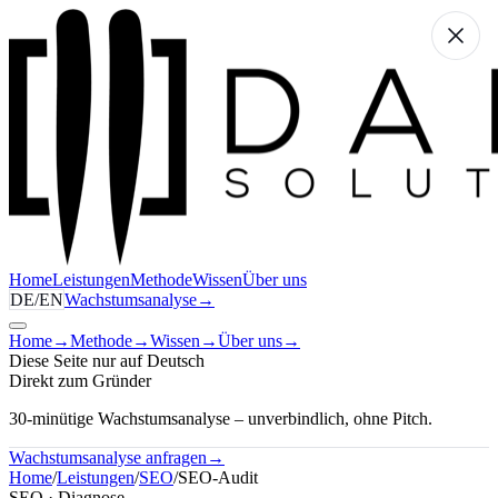
Home
Leistungen
Methode
Wissen
Über uns
DE
/
EN
Wachstumsanalyse
→
Home
→
Methode
→
Wissen
→
Über uns
→
Diese Seite nur auf Deutsch
Direkt zum Gründer
30-minütige Wachstumsanalyse – unverbindlich, ohne Pitch.
Wachstumsanalyse anfragen
→
Home
/
Leistungen
/
SEO
/
SEO-Audit
SEO · Diagnose