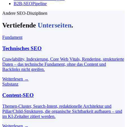
B2B-SEO
Pipeline
Andere SEO-Disziplinen
Vertiefende
Unterseiten
.
Fundament
Technisches SEO
Crawlability, Indexierung, Core Web Vitals, Rendering, strukturierte
Daten – das technische Fundament, ohne das Content und
Backlinks nicht greifen.
Weiterlesen
→
Substanz
Content-SEO
Themen-Cluster, Search-Intent, redaktionelle Architektur und
Pillar/Child-Strukturen, die organische Sichtbarkeit aufbauen – und
im KI-Zeitalter zitiert werden.
Weiterlesen
→