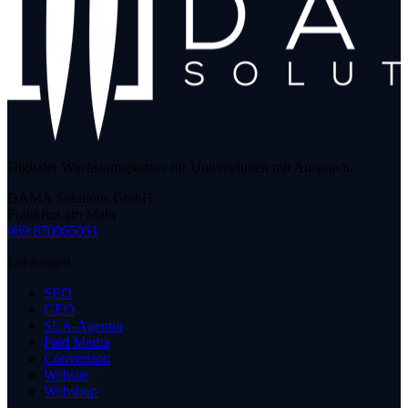
Digitaler Wachstumspartner für Unternehmen mit Anspruch.
DAMA Solutions GmbH
Frankfurt am Main
069 870065051
Leistungen
SEO
GEO
SEA-Agentur
Paid Media
Conversion
Website
Webshop