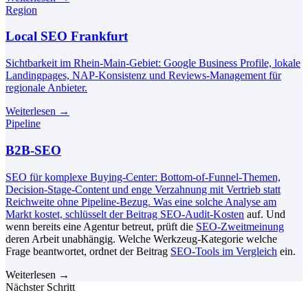
Region
Local SEO Frankfurt
Sichtbarkeit im Rhein-Main-Gebiet: Google Business Profile, lokale
Landingpages, NAP-Konsistenz und Reviews-Management für
regionale Anbieter.
Weiterlesen
→
Pipeline
B2B-SEO
SEO für komplexe Buying-Center: Bottom-of-Funnel-Themen,
Decision-Stage-Content und enge Verzahnung mit Vertrieb statt
Reichweite ohne Pipeline-Bezug. Was eine solche Analyse am
Markt kostet, schlüsselt der Beitrag
SEO-Audit-Kosten
auf. Und
wenn bereits eine Agentur betreut, prüft die
SEO-Zweitmeinung
deren Arbeit unabhängig. Welche Werkzeug-Kategorie welche
Frage beantwortet, ordnet der Beitrag
SEO-Tools im Vergleich
ein.
Weiterlesen
→
Nächster Schritt