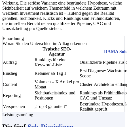
Wirkung. Die seriöse Variante: eine begründete Hypothese, welche
Sichtbarkeit auf welchem Themenfeld in welchem Zeitraum mit
welchem Investment realistisch ist – laufend gegen die Realität
gehalten. Sichtbarkeit, Klicks und Rankings sind Frühindikatoren,
die im selben Bericht neben qualifizierter Pipeline, CAC und
Umsatzbeitrag pro Quelle stehen.
Einordnung
Woran Sie den Unterschied im Alltag erkennen
Typische SEO-
DAMA Solu
Agentur
Rankings für eine
Auftrag
Qualifizierte Pipeline aus
Keyword-Liste
Erst Diagnose: Wachstums
Einstieg
Retainer ab Tag 1
Scope
Volumen – X Artikel pro
Content
Cluster-Architektur entlan
Monat
Sichtbarkeitsindex und
Rankings als Frühindikato
Reporting
Positionen
CAC und Umsatz
Begründete Hypothesen, l
Versprechen
„Top 3 garantiert“
Realität geprüft
Leistungsumfang
Die fünf
Sub-Disziplinen
.