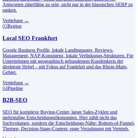
Antworten zitierfähig zu sein, nicht nur in der klassischen SERP zu
ranken.
Vertiefung
→
03
Region
Local SEO Frankfurt
Google Business Profile, lokale Landingpages, Reviews-
Management, NAP-Konsistenz, lokale Verlinkungs-Strukturen. Für
Unternehmen mit geographisch gebundenem Kundenkreis der
direkteste Hebel – mit Fokus auf Frankfurt und das Rhein-Main-
Gebiet.
Vertiefung
→
04
Pipeline
B2B-SEO
SEO für komplexe Buying-Center, lange Sales-Zyklen und
mehrstufige Entscheidungsökonomien. Hier zählt nicht das
Suchvolumen, sondern die Entscheidungs-Nähe: Bottom-of-Funnel-
Themen, Decision-Stage-Content, enge Verzahnung mit Vertrieb.