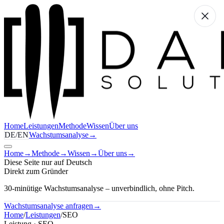
Home
Leistungen
Methode
Wissen
Über uns
DE
/
EN
Wachstumsanalyse
→
Home
→
Methode
→
Wissen
→
Über uns
→
Diese Seite nur auf Deutsch
Direkt zum Gründer
30-minütige Wachstumsanalyse – unverbindlich, ohne Pitch.
Wachstumsanalyse anfragen
→
Home
/
Leistungen
/
SEO
Leistung · SEO