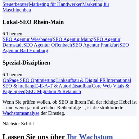
Steuerberater
Marketing für Handwerker
Marketing für
Maschinenbau
Lokal-SEO Rhein-Main
6 Themen
SEO Agentur Wiesbaden
SEO Agentur Mainz
SEO Agentur
Darmstadt
SEO Agentur Offenbach
SEO Agentur Frankfurt
SEO
Agentur Bad Homburg
Spezial-Disziplinen
6 Themen
OnPage SEO Optimierung
Linkaufbau & Digital PR
International
SEO & hreflang
E-E-A-T & Autoritätsaufbau
Core Web Vitals &
Page Speed
SEO Migration & Relaunch
Wenn Sie prüfen wollen, ob SEO in Ihrem Fall der richtige Hebel ist
– und wenn ja, mit welcher Reihenfolge –, ist die strukturierte
Wachstumsanalyse
der Einstieg.
Nächster Schritt
Lassen Sie uns über
Ihr Wachstum