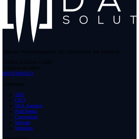
Digitaler Wachstumspartner für Unternehmen mit Anspruch.
DAMA Solutions GmbH
Frankfurt am Main
069 870065051
Leistungen
SEO
GEO
SEA-Agentur
Paid Media
Conversion
Website
Webshop
Unternehmen