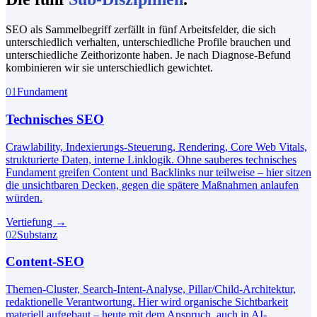
SEO als Sammelbegriff zerfällt in fünf Arbeitsfelder, die sich
unterschiedlich verhalten, unterschiedliche Profile brauchen und
unterschiedliche Zeithorizonte haben. Je nach Diagnose-Befund
kombinieren wir sie unterschiedlich gewichtet.
01
Fundament
Technisches SEO
Crawlability, Indexierungs-Steuerung, Rendering, Core Web Vitals,
strukturierte Daten, interne Linklogik. Ohne sauberes technisches
Fundament greifen Content und Backlinks nur teilweise – hier sitzen
die unsichtbaren Decken, gegen die spätere Maßnahmen anlaufen
würden.
Vertiefung
→
02
Substanz
Content-SEO
Themen-Cluster, Search-Intent-Analyse, Pillar/Child-Architektur,
redaktionelle Verantwortung. Hier wird organische Sichtbarkeit
materiell aufgebaut – heute mit dem Anspruch, auch in AI-