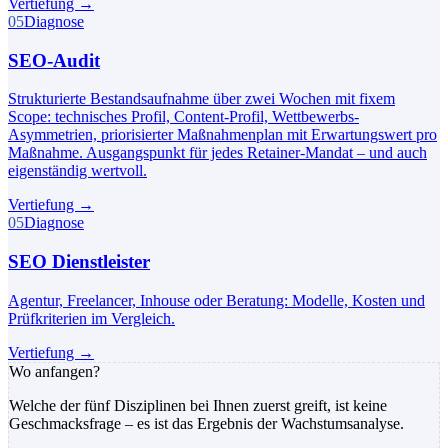
Vertiefung
→
05
Diagnose
SEO-Audit
Strukturierte Bestandsaufnahme über zwei Wochen mit fixem
Scope: technisches Profil, Content-Profil, Wettbewerbs-
Asymmetrien, priorisierter Maßnahmenplan mit Erwartungswert pro
Maßnahme. Ausgangspunkt für jedes Retainer-Mandat – und auch
eigenständig wertvoll.
Vertiefung
→
05
Diagnose
SEO Dienstleister
Agentur, Freelancer, Inhouse oder Beratung: Modelle, Kosten und
Prüfkriterien im Vergleich.
Vertiefung
→
Wo anfangen?
Welche der fünf Disziplinen bei Ihnen zuerst greift, ist keine
Geschmacksfrage – es ist das Ergebnis der Wachstumsanalyse.