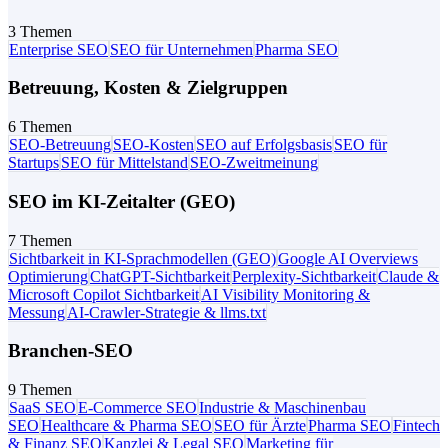
3 Themen
Enterprise SEO
SEO für Unternehmen
Pharma SEO
Betreuung, Kosten & Zielgruppen
6 Themen
SEO-Betreuung
SEO-Kosten
SEO auf Erfolgsbasis
SEO für
Startups
SEO für Mittelstand
SEO-Zweitmeinung
SEO im KI-Zeitalter (GEO)
7 Themen
Sichtbarkeit in KI-Sprachmodellen (GEO)
Google AI Overviews
Optimierung
ChatGPT-Sichtbarkeit
Perplexity-Sichtbarkeit
Claude &
Microsoft Copilot Sichtbarkeit
AI Visibility Monitoring &
Messung
AI-Crawler-Strategie & llms.txt
Branchen-SEO
9 Themen
SaaS SEO
E-Commerce SEO
Industrie & Maschinenbau
SEO
Healthcare & Pharma SEO
SEO für Ärzte
Pharma SEO
Fintech
& Finanz SEO
Kanzlei & Legal SEO
Marketing für