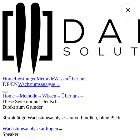
Home
Leistungen
Methode
Wissen
Über uns
DE
/
EN
Wachstumsanalyse
→
Home
→
Methode
→
Wissen
→
Über uns
→
Diese Seite nur auf Deutsch
Direkt zum Gründer
30-minütige Wachstumsanalyse – unverbindlich, ohne Pitch.
Wachstumsanalyse anfragen
→
Speaker