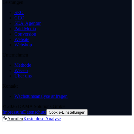
Leistungen
SEO
GEO
SEA-Agentur
Paid Media
Conversion
Website
Webshop
Unternehmen
Methode
Wissen
Über uns
Kontakt
Wachstumsanalyse anfragen
© 2026 DAMA Solutions GmbH
Impressum
Datenschutz
Cookie-Einstellungen
Anrufen
Kostenlose Analyse