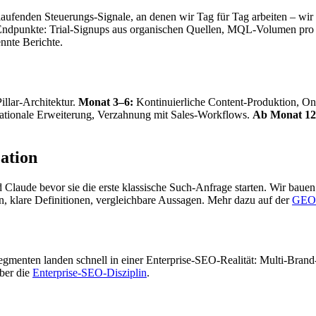
laufenden Steuerungs-Signale, an denen wir Tag für Tag arbeiten – wir 
en Endpunkte: Trial-Signups aus organischen Quellen, MQL-Volumen p
nnte Berichte.
illar-Architektur.
Monat 3–6:
Kontinuierliche Content-Produktion, OnP
rnationale Erweiterung, Verzahnung mit Sales-Workflows.
Ab Monat 12
ation
laude bevor sie die erste klassische Such-Anfrage starten. Wir bauen
on, klare Definitionen, vergleichbare Aussagen. Mehr dazu auf der
GEO-
menten landen schnell in einer Enterprise-SEO-Realität: Multi-Brand-
ber die
Enterprise-SEO-Disziplin
.