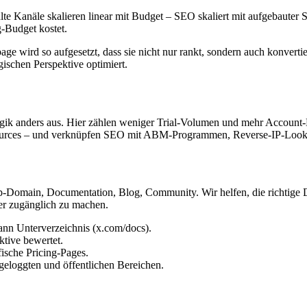
Kanäle skalieren linear mit Budget – SEO skaliert mit aufgebauter Sub
g-Budget kostet.
e wird so aufgesetzt, dass sie nicht nur rankt, sondern auch konvert
gischen Perspektive optimiert.
ogik anders aus. Hier zählen weniger Trial-Volumen und mehr Account
ources – und verknüpfen SEO mit ABM-Programmen, Reverse-IP-Look
App-Domain, Documentation, Blog, Community. Wir helfen, die richtig
ler zugänglich zu machen.
n Unterverzeichnis (x.com/docs).
ive bewertet.
ische Pricing-Pages.
eloggten und öffentlichen Bereichen.