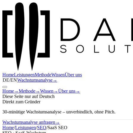
Home
Leistungen
Methode
Wissen
Über uns
DE
/
EN
Wachstumsanalyse
→
Home
→
Methode
→
Wissen
→
Über uns
→
Diese Seite nur auf Deutsch
Direkt zum Gründer
30-minütige Wachstumsanalyse – unverbindlich, ohne Pitch.
Wachstumsanalyse anfragen
→
Home
/
Leistungen
/
SEO
/
SaaS SEO
SEO · SaaS-Wachstum