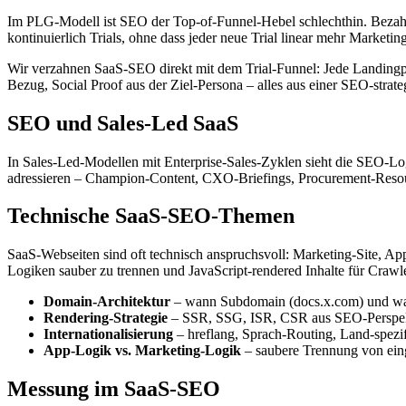
Im PLG-Modell ist SEO der Top-of-Funnel-Hebel schlechthin. Bezahlte 
kontinuierlich Trials, ohne dass jeder neue Trial linear mehr Marketin
Wir verzahnen SaaS-SEO direkt mit dem Trial-Funnel: Jede Landingpag
Bezug, Social Proof aus der Ziel-Persona – alles aus einer SEO-strate
SEO und Sales-Led SaaS
In Sales-Led-Modellen mit Enterprise-Sales-Zyklen sieht die SEO-L
adressieren – Champion-Content, CXO-Briefings, Procurement-Res
Technische SaaS-SEO-Themen
SaaS-Webseiten sind oft technisch anspruchsvoll: Marketing-Site, 
Logiken sauber zu trennen und JavaScript-rendered Inhalte für Craw
Domain-Architektur
– wann Subdomain (docs.x.com) und wan
Rendering-Strategie
– SSR, SSG, ISR, CSR aus SEO-Perspekt
Internationalisierung
– hreflang, Sprach-Routing, Land-spezif
App-Logik vs. Marketing-Logik
– saubere Trennung von eing
Messung im SaaS-SEO