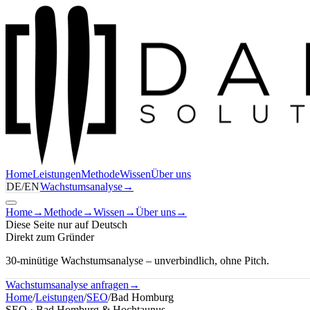
Home
Leistungen
Methode
Wissen
Über uns
DE
/
EN
Wachstumsanalyse
→
Home
→
Methode
→
Wissen
→
Über uns
→
Diese Seite nur auf Deutsch
Direkt zum Gründer
30-minütige Wachstumsanalyse – unverbindlich, ohne Pitch.
Wachstumsanalyse anfragen
→
Home
/
Leistungen
/
SEO
/
Bad Homburg
SEO · Bad Homburg & Hochtaunus