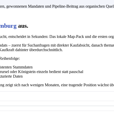
ntakten, gewonnenen Mandaten und Pipeline-Beitrag aus organischen Qu
omburg
aus.
ht, entscheidet in Sekunden: Das lokale Map-Pack und die ersten org
ts – zuerst für Suchanfragen mit direkter Kaufabsicht, danach themat
Kaufkraft dahinter überdurchschnittlich.
 Reihenfolge:
istenten Stammdaten
rsel oder Königstein einzeln bedient statt pauschal
kturierte Daten
ng zeigt sich nach wenigen Monaten, eine tragende Position wächst übe