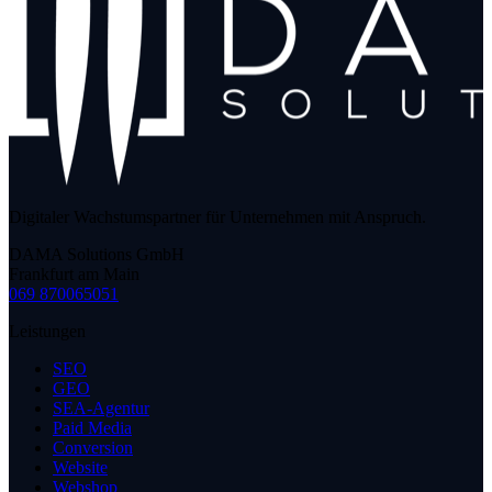
Digitaler Wachstumspartner für Unternehmen mit Anspruch.
DAMA Solutions GmbH
Frankfurt am Main
069 870065051
Leistungen
SEO
GEO
SEA-Agentur
Paid Media
Conversion
Website
Webshop