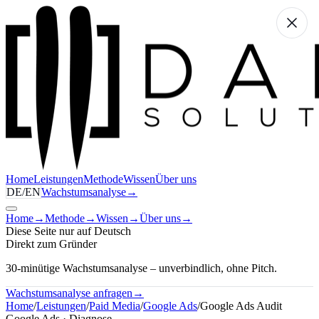
Home
Leistungen
Methode
Wissen
Über uns
DE
/
EN
Wachstumsanalyse
→
Home
→
Methode
→
Wissen
→
Über uns
→
Diese Seite nur auf Deutsch
Direkt zum Gründer
30-minütige Wachstumsanalyse – unverbindlich, ohne Pitch.
Wachstumsanalyse anfragen
→
Home
/
Leistungen
/
Paid Media
/
Google Ads
/
Google Ads Audit
Google Ads · Diagnose