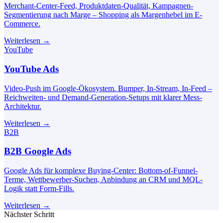
Merchant-Center-Feed, Produktdaten-Qualität, Kampagnen-
Segmentierung nach Marge – Shopping als Margenhebel im E-
Commerce.
Weiterlesen
→
YouTube
YouTube Ads
Video-Push im Google-Ökosystem. Bumper, In-Stream, In-Feed –
Reichweiten- und Demand-Generation-Setups mit klarer Mess-
Architektur.
Weiterlesen
→
B2B
B2B Google Ads
Google Ads für komplexe Buying-Center: Bottom-of-Funnel-
Terme, Wettbewerber-Suchen, Anbindung an CRM und MQL-
Logik statt Form-Fills.
Weiterlesen
→
Nächster Schritt