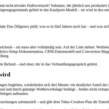
it nicht-trivialer Halbwertszeit? Substanz, die jährlich neu produziert 
gensgegenstands gehört in das Kaufpreis-Modell – sie wird in den meis
ale Due Diligence prüft, was es in fünf Jahren noch hat – und was sich
eichend – sie muss aber vollständig sein. Auf der Liste stehen: Werbek
nalytics-Setup-Dokumentation, CRM-Datenmodell und Conversion-Mapp
ilung.
 ein Befund – und einer, der in das Verhandlungsgespräch gehört.
wird
gen begleiten, wiederholen sich drei Muster: ein deutlicher Anteil des
nal und durch günstige Wettbewerbslage bedingt – beides nicht extrapol
Belegen aufbauten.
raschungen substanziell – und gibt dem Value-Creation-Plan die Datenbas