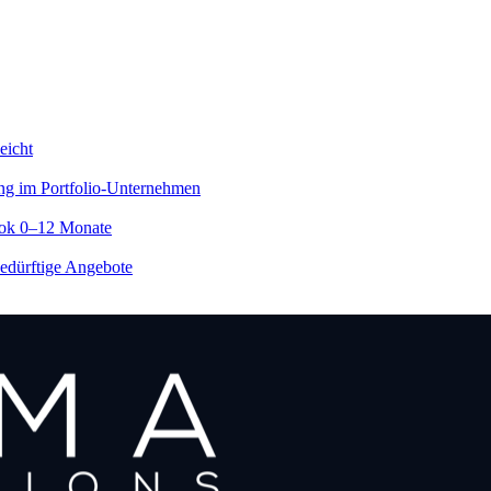
eicht
ing im Portfolio-Unternehmen
ook 0–12 Monate
edürftige Angebote