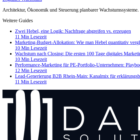
Architektur, Ökonomik und Steuerung planbarer Wachstumssysteme.
Weitere Guides
Zwei Hebel, eine Logik: Nachfrage abgreifen vs. erzeugen
11 Min Lesezeit
Marketing-Budget-Allokation: Wie man Hebel quantitativ vergl
10 Min Lesezeit
Wachstum nach Closing: Die ersten 100 Tage digitales Market
10 Min Lesezeit
Performance-Marketing für PE-Portfolio-Unternehmen: Playb
12 Min Lesezeit
Lead-Generierung B2B Rhein-Main: Kanalmix für erklärungsb
11 Min Lesezeit