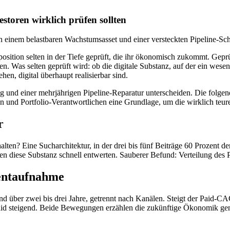
storen wirklich prüfen sollten
n einem belastbaren Wachstumsasset und einer versteckten Pipeline-Sc
tposition selten in der Tiefe geprüft, die ihr ökonomisch zukommt. G
Was selten geprüft wird: ob die digitale Substanz, auf der ein wesentli
n, digital überhaupt realisierbar sind.
g und einer mehrjährigen Pipeline-Reparatur unterscheiden. Die folgend
en und Portfolio-Verantwortlichen eine Grundlage, um die wirklich teure
r
ten? Eine Sucharchitektur, in der drei bis fünf Beiträge 60 Prozent der 
 diese Substanz schnell entwerten. Sauberer Befund: Verteilung des P
entaufnahme
 über zwei bis drei Jahre, getrennt nach Kanälen. Steigt der Paid-CAC sc
aid steigend. Beide Bewegungen erzählen die zukünftige Ökonomik gena