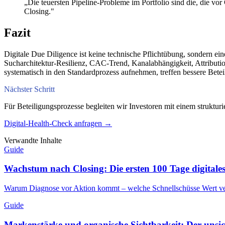
„Die teuersten Pipeline-Probleme im Portfolio sind die, die v
Closing."
Fazit
Digitale Due Diligence ist keine technische Pflichtübung, sondern e
Sucharchitektur-Resilienz, CAC-Trend, Kanalabhängigkeit, Attribution
systematisch in den Standardprozess aufnehmen, treffen bessere Bete
Nächster Schritt
Für Beteiligungsprozesse begleiten wir Investoren mit einem strukturi
Digital-Health-Check anfragen →
Verwandte Inhalte
Guide
Wachstum nach Closing: Die ersten 100 Tage digital
Warum Diagnose vor Aktion kommt – welche Schnellschüsse Wert vern
Guide
Markenstärke und organische Sichtbarkeit: Der unsic