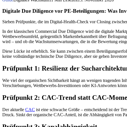
Digitale Due Diligence vor PE-Beteiligungen: Was Inve
Sieben Prüfpunkte, die im Digital-Health-Check vor Closing zwische
In der klassischen Commercial Due Diligence wird die digitale Mark
Wettbewerbsumfeld, gelegentlich Markenbekanntheit über Befragungen. 
wird – und ob die Wachstumserwartungen, die in die Bewertung eingehe
Diese Lücke ist erheblich. Sie kann zwischen einem Beteiligungserfol
keine vollständige technische Due Diligence, aber sie geben Investor
Prüfpunkt 1: Resilienz der Sucharchitektu
Wie viel der organischen Sichtbarkeit hängt an wenigen tragenden Inhal
Verschiebungen, Wettbewerbs-Investitionen oder KI-Antworten können
Prüfpunkt 2: CAC-Trend statt CAC-Mom
Der aktuelle
CAC
ist eine schwache Größe – entscheidend ist der Trend
Druck. Sinkt der organische CAC-Anteil, ist die Abhängigkeit von P
Prüfpunkt 3: Kanalabhängigkeit