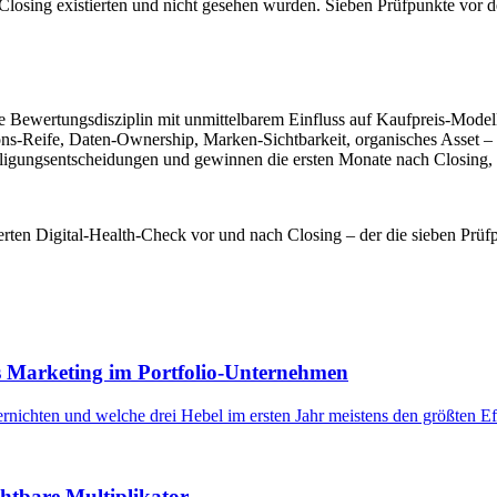
or Closing existierten und nicht gesehen wurden. Sieben Prüfpunkte vo
ine Bewertungsdisziplin mit unmittelbarem Einfluss auf Kaufpreis-Mode
s-Reife, Daten-Ownership, Marken-Sichtbarkeit, organisches Asset – bi
iligungsentscheidungen und gewinnen die ersten Monate nach Closing, d
erten Digital-Health-Check vor und nach Closing – der die sieben Prüfp
es Marketing im Portfolio-Unternehmen
ichten und welche drei Hebel im ersten Jahr meistens den größten Ef
htbare Multiplikator