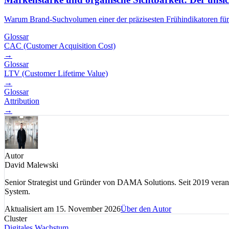
Warum Brand-Suchvolumen einer der präzisesten Frühindikatoren für P
Glossar
CAC (Customer Acquisition Cost)
→
Glossar
LTV (Customer Lifetime Value)
→
Glossar
Attribution
→
Autor
David Malewski
Senior Strategist und Gründer von DAMA Solutions. Seit 2019 vera
System.
Aktualisiert am
15. November 2026
Über den Autor
Cluster
Digitales Wachstum