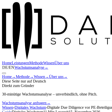
Home
Leistungen
Methode
Wissen
Über uns
DE
/
EN
Wachstumsanalyse
→
Home
→
Methode
→
Wissen
→
Über uns
→
Diese Seite nur auf Deutsch
Direkt zum Gründer
30-minütige Wachstumsanalyse – unverbindlich, ohne Pitch.
Wachstumsanalyse anfragen
→
Wissen
›
Digitales Wachstum
›
Digitale Due Diligence vor PE-Beteiligu
Guide
Digitales Wachstum
11 Min Lesezeit
15. November 2026