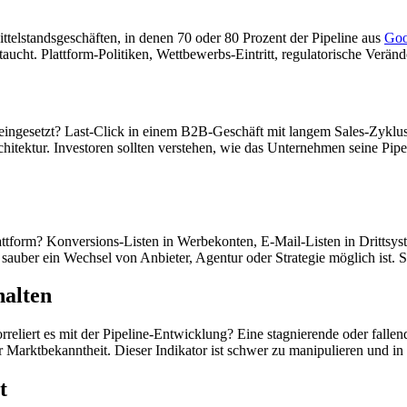
ittelstandsgeschäften, in denen 70 oder 80 Prozent der Pipeline aus
Goo
ftaucht. Plattform-Politiken, Wettbewerbs-Eintritt, regulatorische Ver
ingesetzt? Last-Click in einem B2B-Geschäft mit langem Sales-Zyklus i
hitektur. Investoren sollten verstehen, wie das Unternehmen seine Pip
form? Konversions-Listen in Werbekonten, E-Mail-Listen in Drittsys
 sauber ein Wechsel von Anbieter, Agentur oder Strategie möglich ist. 
halten
reliert es mit der Pipeline-Entwicklung? Eine stagnierende oder fallen
Marktbekanntheit. Dieser Indikator ist schwer zu manipulieren und in 
t