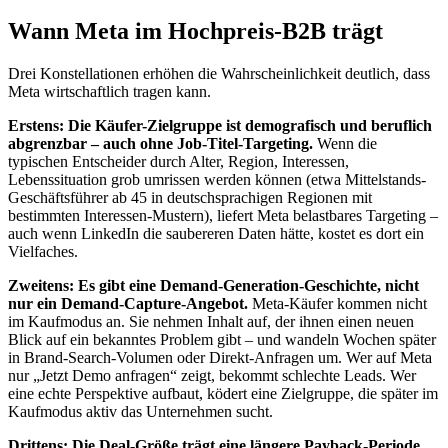
Wann Meta im Hochpreis-B2B trägt
Drei Konstellationen erhöhen die Wahrscheinlichkeit deutlich, dass
Meta wirtschaftlich tragen kann.
Erstens: Die Käufer-Zielgruppe ist demografisch und beruflich
abgrenzbar – auch ohne Job-Titel-Targeting.
Wenn die
typischen Entscheider durch Alter, Region, Interessen,
Lebenssituation grob umrissen werden können (etwa Mittelstands-
Geschäftsführer ab 45 in deutschsprachigen Regionen mit
bestimmten Interessen-Mustern), liefert Meta belastbares Targeting –
auch wenn LinkedIn die saubereren Daten hätte, kostet es dort ein
Vielfaches.
Zweitens: Es gibt eine Demand-Generation-Geschichte, nicht
nur ein Demand-Capture-Angebot.
Meta-Käufer kommen nicht
im Kaufmodus an. Sie nehmen Inhalt auf, der ihnen einen neuen
Blick auf ein bekanntes Problem gibt – und wandeln Wochen später
in Brand-Search-Volumen oder Direkt-Anfragen um. Wer auf Meta
nur „Jetzt Demo anfragen“ zeigt, bekommt schlechte Leads. Wer
eine echte Perspektive aufbaut, ködert eine Zielgruppe, die später im
Kaufmodus aktiv das Unternehmen sucht.
Drittens: Die Deal-Größe trägt eine längere Payback-Periode.