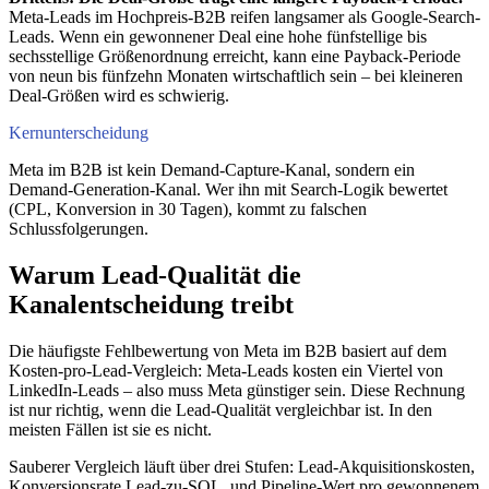
Meta-Leads im Hochpreis-B2B reifen langsamer als Google-Search-
Leads. Wenn ein gewonnener Deal eine hohe fünfstellige bis
sechsstellige Größenordnung erreicht, kann eine Payback-Periode
von neun bis fünfzehn Monaten wirtschaftlich sein – bei kleineren
Deal-Größen wird es schwierig.
Kernunterscheidung
Meta im B2B ist kein Demand-Capture-Kanal, sondern ein
Demand-Generation-Kanal. Wer ihn mit Search-Logik bewertet
(CPL, Konversion in 30 Tagen), kommt zu falschen
Schlussfolgerungen.
Warum Lead-Qualität die
Kanalentscheidung treibt
Die häufigste Fehlbewertung von Meta im B2B basiert auf dem
Kosten-pro-Lead-Vergleich: Meta-Leads kosten ein Viertel von
LinkedIn-Leads – also muss Meta günstiger sein. Diese Rechnung
ist nur richtig, wenn die Lead-Qualität vergleichbar ist. In den
meisten Fällen ist sie es nicht.
Sauberer Vergleich läuft über drei Stufen: Lead-Akquisitionskosten,
Konversionsrate Lead-zu-SQL, und Pipeline-Wert pro gewonnenem