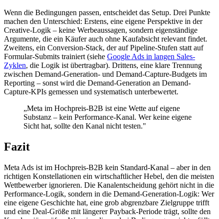
Wenn die Bedingungen passen, entscheidet das Setup. Drei Punkte
machen den Unterschied: Erstens, eine eigene Perspektive in der
Creative-Logik – keine Werbeaussagen, sondern eigenständige
Argumente, die ein Käufer auch ohne Kaufabsicht relevant findet.
Zweitens, ein Conversion-Stack, der auf Pipeline-Stufen statt auf
Formular-Submits trainiert (siehe
Google Ads in langen Sales-
Zyklen
, die Logik ist übertragbar). Drittens, eine klare Trennung
zwischen Demand-Generation- und Demand-Capture-Budgets im
Reporting – sonst wird die Demand-Generation an Demand-
Capture-KPIs gemessen und systematisch unterbewertet.
„Meta im Hochpreis-B2B ist eine Wette auf eigene
Substanz – kein Performance-Kanal. Wer keine eigene
Sicht hat, sollte den Kanal nicht testen."
Fazit
Meta Ads ist im Hochpreis-B2B kein Standard-Kanal – aber in den
richtigen Konstellationen ein wirtschaftlicher Hebel, den die meisten
Wettbewerber ignorieren. Die Kanalentscheidung gehört nicht in die
Performance-Logik, sondern in die Demand-Generation-Logik: Wer
eine eigene Geschichte hat, eine grob abgrenzbare Zielgruppe trifft
und eine Deal-Größe mit längerer Payback-Periode trägt, sollte den