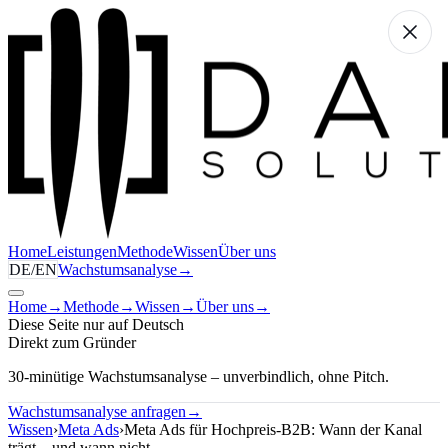
Home
Leistungen
Methode
Wissen
Über uns
DE
/
EN
Wachstumsanalyse
→
Home
→
Methode
→
Wissen
→
Über uns
→
Diese Seite nur auf Deutsch
Direkt zum Gründer
30-minütige Wachstumsanalyse – unverbindlich, ohne Pitch.
Wachstumsanalyse anfragen
→
Wissen
›
Meta Ads
›
Meta Ads für Hochpreis-B2B: Wann der Kanal
trägt – und wann nicht