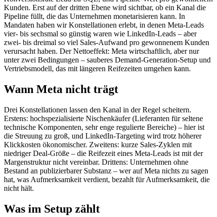
Kunden. Erst auf der dritten Ebene wird sichtbar, ob ein Kanal die
Pipeline füllt, die das Unternehmen monetarisieren kann. In
Mandaten haben wir Konstellationen erlebt, in denen Meta-Leads
vier- bis sechsmal so günstig waren wie LinkedIn-Leads – aber
zwei- bis dreimal so viel Sales-Aufwand pro gewonnenem Kunden
verursacht haben. Der Nettoeffekt: Meta wirtschaftlich, aber nur
unter zwei Bedingungen – sauberes Demand-Generation-Setup und
Vertriebsmodell, das mit längeren Reifezeiten umgehen kann.
Wann Meta nicht trägt
Drei Konstellationen lassen den Kanal in der Regel scheitern.
Erstens: hochspezialisierte Nischenkäufer (Lieferanten für seltene
technische Komponenten, sehr enge regulierte Bereiche) – hier ist
die Streuung zu groß, und LinkedIn-Targeting wird trotz höherer
Klickkosten ökonomischer. Zweitens: kurze Sales-Zyklen mit
niedriger Deal-Größe – die Reifezeit eines Meta-Leads ist mit der
Margenstruktur nicht vereinbar. Drittens: Unternehmen ohne
Bestand an publizierbarer Substanz – wer auf Meta nichts zu sagen
hat, was Aufmerksamkeit verdient, bezahlt für Aufmerksamkeit, die
nicht hält.
Was im Setup zählt