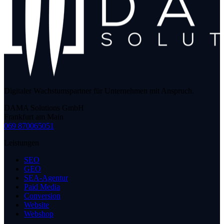
Digitaler Wachstumspartner für Unternehmen mit Anspruch.
DAMA Solutions GmbH
Frankfurt am Main
069 870065051
Leistungen
SEO
GEO
SEA-Agentur
Paid Media
Conversion
Website
Webshop