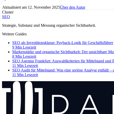
Aktualisiert am
12. November 2025
Über den Autor
Cluster
SEO
Strategie, Substanz und Messung organischer Sichtbarkeit.
Weitere Guides
SEO als Investitionsklasse: Payback-Logik für Geschäftsführer
9 Min Lesezeit
Markenstärke und organische Sichtbarkeit: Der unsichtbare Mul
8 Min Lesezeit
SEO Agentur Frankfurt: Auswahlkriterien für Mittelstand und P
11 Min Lesezeit
SEO Audit für Mittelstand: Was eine seriöse Analyse enthält – 
11 Min Lesezeit