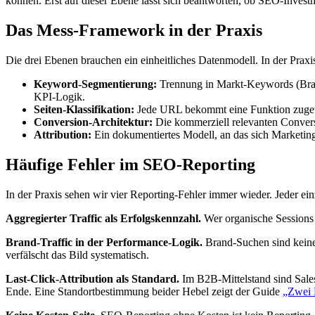
können. Erst auf dieser Ebene lässt sich beantworten, ob SEO-Investm
Das Mess-Framework in der Praxis
Die drei Ebenen brauchen ein einheitliches Datenmodell. In der Praxis
Keyword-Segmentierung:
Trennung in Markt-Keywords (Brand
KPI-Logik.
Seiten-Klassifikation:
Jede URL bekommt eine Funktion zugewie
Conversion-Architektur:
Die kommerziell relevanten Conver
Attribution:
Ein dokumentiertes Modell, an das sich Marketing 
Häufige Fehler im SEO-Reporting
In der Praxis sehen wir vier Reporting-Fehler immer wieder. Jeder ei
Aggregierter Traffic als Erfolgskennzahl.
Wer organische Sessions 
Brand-Traffic in der Performance-Logik.
Brand-Suchen sind keine
verfälscht das Bild systematisch.
Last-Click-Attribution als Standard.
Im B2B-Mittelstand sind Sales
Ende. Eine Standortbestimmung beider Hebel zeigt der Guide
„Zwei 