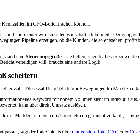
che Kennzahlen im CFO-Bericht stehen können.
 und kaum einer wird so selten wirtschaftlich beurteilt. Der gängige 
ewegungen Pipeline erzeugen, ob die Kunden, die so entstehen, profit
ngs sind eine
Steuerungsgröße
– sie helfen, operativ besser zu werden
ericht verteidigen will, braucht eine andere Logik.
ß scheitern
 einer Zahl. Diese Zahl ist nützlich, um Bewegungen im Markt zu erken
informationelles Keyword mit hohem Volumen sieht im Index gut aus, er
ewertet, kann aber direkt Umsatz auslösen.
index in Märkten, in denen das Unternehmen gar nicht verkauft, ist ein
 passen, sagt der Index nichts über
Conversion Rate
,
CAC
oder
Cust