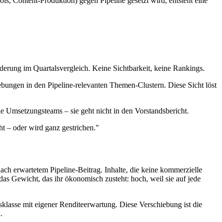
ls, Content-Produktion) gegen Pipeline gesetzt wird, entsteht eine
erung im Quartalsvergleich. Keine Sichtbarkeit, keine Rankings.
ebungen in den Pipeline-relevanten Themen-Clustern. Diese Sicht löst
 die Umsetzungsteams – sie geht nicht in den Vorstandsbericht.
t – oder wird ganz gestrichen."
ch erwartetem Pipeline-Beitrag. Inhalte, die keine kommerzielle
as Gewicht, das ihr ökonomisch zusteht: hoch, weil sie auf jede
nsklasse mit eigener Renditeerwartung. Diese Verschiebung ist die
.