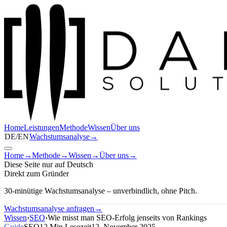
Home
Leistungen
Methode
Wissen
Über uns
DE
/
EN
Wachstumsanalyse
→
Home
→
Methode
→
Wissen
→
Über uns
→
Diese Seite nur auf Deutsch
Direkt zum Gründer
30-minütige Wachstumsanalyse – unverbindlich, ohne Pitch.
Wachstumsanalyse anfragen
→
Wissen
›
SEO
›
Wie misst man SEO-Erfolg jenseits von Rankings
Guide
SEO
12 Min Lesezeit
12. November 2025