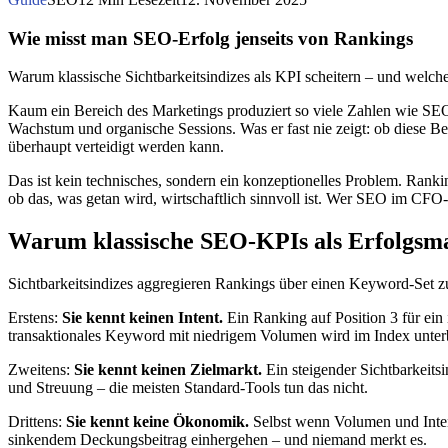
Wie misst man SEO-Erfolg jenseits von Rankings
Warum klassische Sichtbarkeitsindizes als KPI scheitern – und wel
Kaum ein Bereich des Marketings produziert so viele Zahlen wie SEO –
Wachstum und organische Sessions. Was er fast nie zeigt: ob diese B
überhaupt verteidigt werden kann.
Das ist kein technisches, sondern ein konzeptionelles Problem. Ranki
ob das, was getan wird, wirtschaftlich sinnvoll ist. Wer SEO im CFO-B
Warum klassische SEO-KPIs als Erfolgsma
Sichtbarkeitsindizes aggregieren Rankings über einen Keyword-Set zu
Erstens:
Sie kennt keinen Intent.
Ein Ranking auf Position 3 für ein 
transaktionales Keyword mit niedrigem Volumen wird im Index unterb
Zweitens:
Sie kennt keinen Zielmarkt.
Ein steigender Sichtbarkeits
und Streuung – die meisten Standard-Tools tun das nicht.
Drittens:
Sie kennt keine Ökonomik.
Selbst wenn Volumen und Intent
sinkendem Deckungsbeitrag einhergehen – und niemand merkt es.