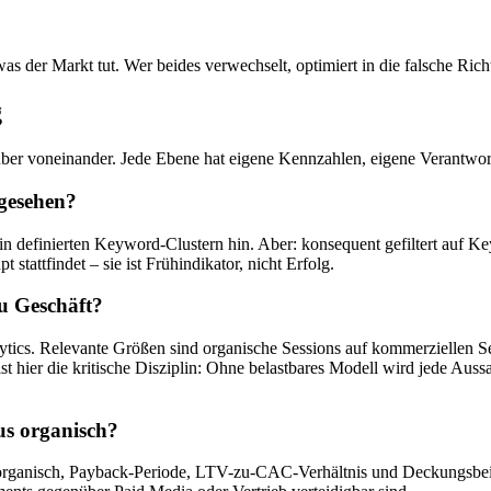
 der Markt tut. Wer beides verwechselt, optimiert in die falsche Rich
g
auber voneinander. Jede Ebene hat eigene Kennzahlen, eigene Verantwor
gesehen?
 in definierten Keyword-Clustern hin. Aber: konsequent gefiltert auf 
tattfindet – sie ist Frühindikator, nicht Erfolg.
zu Geschäft?
ytics. Relevante Größen sind organische Sessions auf kommerziellen 
st hier die kritische Disziplin: Ohne belastbares Modell wird jede A
us organisch?
organisch, Payback-Periode, LTV-zu-CAC-Verhältnis und Deckungsbeit