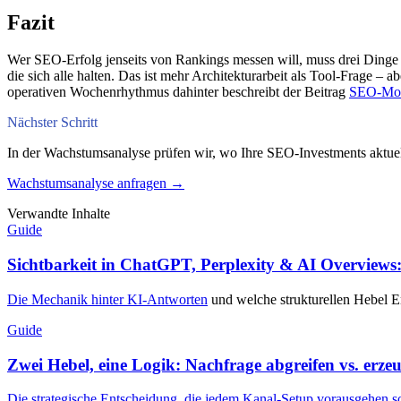
Fazit
Wer SEO-Erfolg jenseits von Rankings messen will, muss drei Dinge gl
die sich alle halten. Das ist mehr Architekturarbeit als Tool-Frage 
operativen Wochenrhythmus dahinter beschreibt der Beitrag
SEO-Moni
Nächster Schritt
In der Wachstumsanalyse prüfen wir, wo Ihre SEO-Investments aktuel
Wachstumsanalyse anfragen →
Verwandte Inhalte
Guide
Sichtbarkeit in ChatGPT, Perplexity & AI Overviews:
Die Mechanik hinter
KI-Antworten
und welche strukturellen Hebel E
Guide
Zwei Hebel, eine Logik: Nachfrage abgreifen vs. erze
Die strategische Entscheidung, die jedem Kanal-Setup vorausgehen so