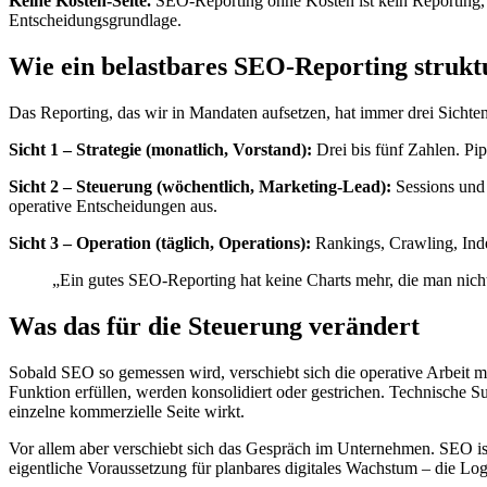
Keine Kosten-Seite.
SEO-Reporting ohne Kosten ist kein Reporting, s
Entscheidungsgrundlage.
Wie ein belastbares SEO-Reporting struktu
Das Reporting, das wir in Mandaten aufsetzen, hat immer drei Sichten
Sicht 1 – Strategie (monatlich, Vorstand):
Drei bis fünf Zahlen. P
Sicht 2 – Steuerung (wöchentlich, Marketing-Lead):
Sessions und
operative Entscheidungen aus.
Sicht 3 – Operation (täglich, Operations):
Rankings, Crawling, Ind
„Ein gutes SEO-Reporting hat keine Charts mehr, die man nicht
Was das für die Steuerung verändert
Sobald SEO so gemessen wird, verschiebt sich die operative Arbeit m
Funktion erfüllen, werden konsolidiert oder gestrichen. Technische S
einzelne kommerzielle Seite wirkt.
Vor allem aber verschiebt sich das Gespräch im Unternehmen. SEO ist n
eigentliche Voraussetzung für planbares digitales Wachstum – die Log