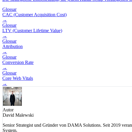
Glossar
CAC (Customer Acquisition Cost)
→
Glossar
LTV (Customer Lifetime Value)
→
Glossar
Attribution
→
Glossar
Conversion Rate
→
Glossar
Core Web Vitals
→
Autor
David Malewski
Senior Strategist und Gründer von DAMA Solutions. Seit 2019 vera
System.