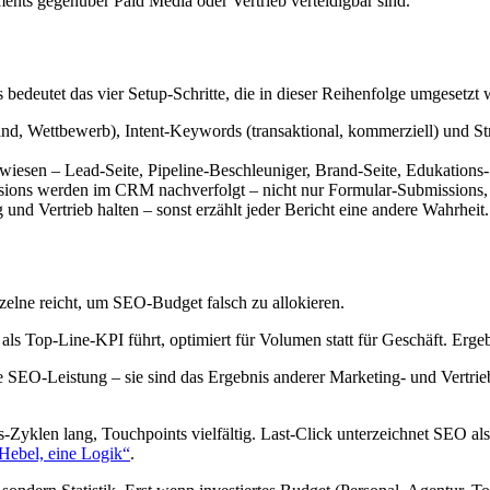
ents gegenüber Paid Media oder Vertrieb verteidigbar sind.
 bedeutet das vier Setup-Schritte, die in dieser Reihenfolge umgesetzt
, Wettbewerb), Intent-Keywords (transaktional, kommerziell) und Stre
sen – Lead-Seite, Pipeline-Beschleuniger, Brand-Seite, Edukations-Se
sions werden im CRM nachverfolgt – nicht nur Formular-Submissions, 
und Vertrieb halten – sonst erzählt jeder Bericht eine andere Wahrheit.
nzelne reicht, um SEO-Budget falsch zu allokieren.
als Top-Line-KPI führt, optimiert für Volumen statt für Geschäft. Ergeb
 SEO-Leistung – sie sind das Ergebnis anderer Marketing- und Vertrie
-Zyklen lang, Touchpoints vielfältig. Last-Click unterzeichnet SEO a
Hebel, eine Logik“
.