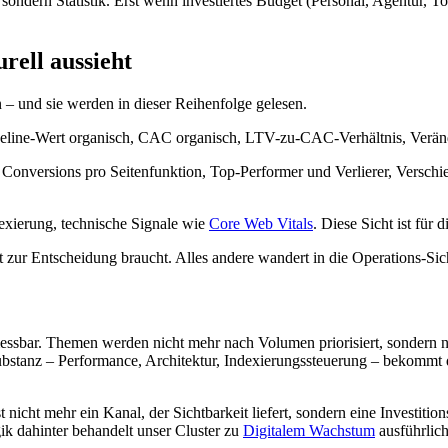
ondern Statistik. Erst wenn investiertes Budget (Personal, Agentur, Too
rell aussieht
 – und sie werden in dieser Reihenfolge gelesen.
ipeline-Wert organisch, CAC organisch, LTV-zu-CAC-Verhältnis, Veränd
 Conversions pro Seitenfunktion, Top-Performer und Verlierer, Verschi
exierung, technische Signale wie
Core Web Vitals
. Diese Sicht ist für
 zur Entscheidung braucht. Alles andere wandert in die Operations-Sich
essbar. Themen werden nicht mehr nach Volumen priorisiert, sondern na
ubstanz – Performance, Architektur, Indexierungssteuerung – bekommt d
icht mehr ein Kanal, der Sichtbarkeit liefert, sondern eine Investitio
ik dahinter behandelt unser Cluster zu
Digitalem Wachstum
ausführlich