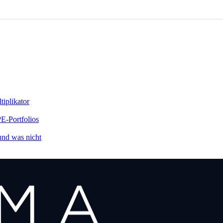
tiplikator
E-Portfolios
und was nicht